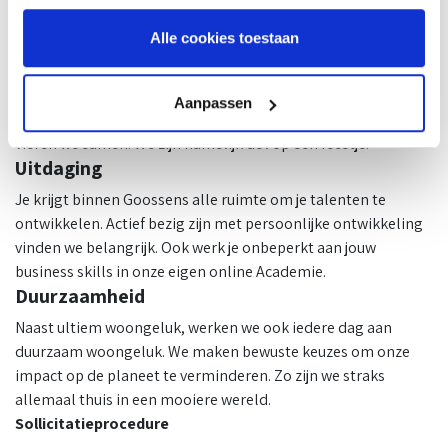
Samenwerking
Alle cookies toestaan
Een informele sfeer en een positieve dynamiek kenmerken
Goossens. Medewerkers voelen zich thuis en helpen en
Aanpassen
motiveren elkaar. Ook afdeling-overstijgend. Successen
vieren we samen. We zijn namelijk dol op een feestje.
Uitdaging
Je krijgt binnen Goossens alle ruimte om je talenten te
ontwikkelen. Actief bezig zijn met persoonlijke ontwikkeling
vinden we belangrijk. Ook werk je onbeperkt aan jouw
business skills in onze eigen online Academie.
Duurzaamheid
Naast ultiem woongeluk, werken we ook iedere dag aan
duurzaam woongeluk. We maken bewuste keuzes om onze
impact op de planeet te verminderen. Zo zijn we straks
allemaal thuis in een mooiere wereld.
Sollicitatieprocedure