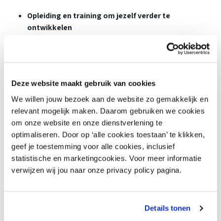
Opleiding en training om jezelf verder te
ontwikkelen
Goede secundaire arbeidsvoorwaarden
FUN! Zoals een maandborrel en personeelsfeestjes
Deze website maakt gebruik van cookies
Waarom Goossens?
We willen jouw bezoek aan de website zo gemakkelijk en
Goossens is een familiebedrijf dat al sinds 1954 thuis is in het
relevant mogelijk maken. Daarom gebruiken we cookies
bieden van woongeluk. Onze missie: ultiem woongeluk
om onze website en onze dienstverlening te
bereikbaar maken voor iedere generatie. En met maar liefst
optimaliseren. Door op ‘alle cookies toestaan’ te klikken,
26 winkels en een goedlopende webshop in de Benelux
geef je toestemming voor alle cookies, inclusief
slagen we daar goed in! Met een unieke woon- en
statistische en marketingcookies. Voor meer informatie
slaapcollectie laten we onze klanten iedere dag het ‘eindelijk
verwijzen wij jou naar onze privacy policy pagina.
thuis’-gevoel beleven. Daarnaast hebben we een duidelijke
ambitie: in 2030 wil Goossens in de interieurbranche de
grootste en meest duurzame bijdrage leveren aan
Details tonen
woongeluk. Daarin hebben we al vele stappen gezet.