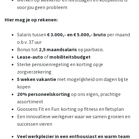
voor jou geen probleem
Hier mag je op rekenen:
Salaris tussen
€ 3.000,- en € 5.000,- bruto
per maand
o.b.v. 37 uur
Bonus tot
2,5 maandsalaris
op jaarbasis.​
Lease-auto
of
mobiliteitsbudget
Sterke pensioenregeling en korting op je
zorgverzekering​
5 weken vakantie
met mogelijkheid om dagen bij te
kopen​
20% personeelskorting
op ons eigen, prachtige
assortiment​
Goossens Fit en Fun: korting op fitness en fietsplan​
Een innovatieve werkgever waar we samen groeien en
successen vieren
Veel werkplezier in een enthousiast en warm team