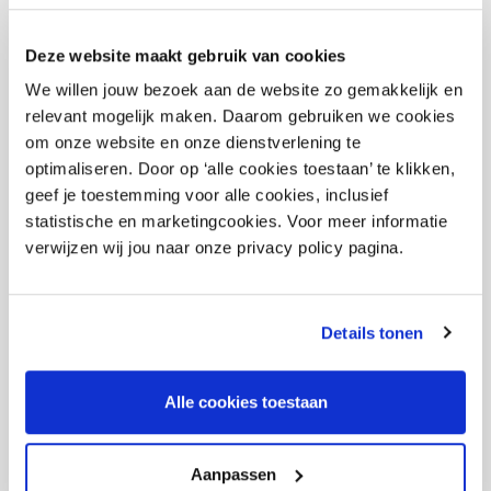
Wachtwoord *
Deze website maakt gebruik van cookies
We willen jouw bezoek aan de website zo gemakkelijk en
Herhaal wachtwoord *
relevant mogelijk maken. Daarom gebruiken we cookies
om onze website en onze dienstverlening te
optimaliseren. Door op ‘alle cookies toestaan’ te klikken,
Ik geef toestemming voor de verwerking van mijn gegevens conform
geef je toestemming voor alle cookies, inclusief
de
privacy policy
. *
statistische en marketingcookies. Voor meer informatie
verwijzen wij jou naar onze privacy policy pagina.
Ik meld mij aan voor de nieuwsbrief. we sturen je 4 tot 6 keer
per jaar informatie die relevant is voor het plaatsen van
vacatures op Vacaturesite Wonen.
Details tonen
Telefoonnummer *
Alle cookies toestaan
Bedrijfsnaam *
Aanpassen