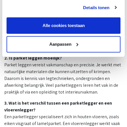
parketlegger
Details tonen
1. Wat doet een parketlegger precies?
Een parketlegger legt houten vloeren in woningen of
Alle cookies toestaan
bedrijfspanden. Denk aan massief hout, lamelparket of
visgraatvloeren. Je meet de ruimte in, bereidt de ondervloer
voor en legt de vloer nauwkeurig volgens patroon, vaak met
Aanpassen
een mooie afwerking zoals lak of olie.
2. Is parket leggen moeilijk?
Parket leggen vereist vakmanschap en precisie. Je werkt met
natuurlijke materialen die kunnen uitzetten of krimpen.
Daarom is kennis van legtechnieken, ondergronden en
afwerking belangrijk. Veel parketleggers leren het vak in de
praktijk of via een opleiding tot interieurvakman.
3. Wat is het verschil tussen een parketlegger en een
vloerenlegger?
Een parketlegger specialiseert zich in houten vloeren, zoals
eiken visgraat of lamelparket. Een vloerenlegger werkt vaak