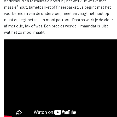
onderhoud en restauratie hoort bij het werk. Je werkt met
massief hout, lamelparket of fineerparket. Je begint met het
voorbereiden van de ondervloer, meet en zaagt het hout op
maat en legt het in een mooi patroon. Daarna werk je de vloer
af met olie, lak of was. Een precies werkje – maar dat is juist
wat het zo mooi maakt.