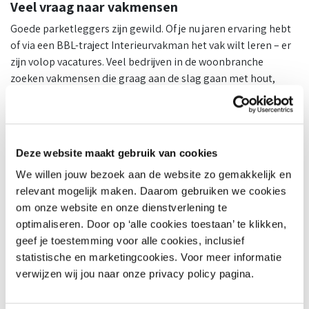
Veel vraag naar vakmensen
Goede parketleggers zijn gewild. Of je nu jaren ervaring hebt
of via een BBL-traject Interieurvakman het vak wilt leren – er
zijn volop vacatures. Veel bedrijven in de woonbranche
zoeken vakmensen die graag aan de slag gaan met hout,
afwerking en maatwerk. Een kansrijke toekomst dus, met
veel doorgroeimogelijkheden.
Bekijk vacatures voor parketleggers op
Vacaturesite Wonen
Deze website maakt gebruik van cookies
We willen jouw bezoek aan de website zo gemakkelijk en
Wil jij aan de slag als parketlegger, parketteur of
relevant mogelijk maken. Daarom gebruiken we cookies
vloerenlegger? Op Vacaturesite Wonen vind je een actueel
om onze website en onze dienstverlening te
aanbod van vacatures in de woonbranche. Solliciteer direct of
optimaliseren. Door op ‘alle cookies toestaan’ te klikken,
plaats je profiel en ontdek waar jij het verschil kunt maken.
geef je toestemming voor alle cookies, inclusief
Bekijk hier de
vacatures voor parketlegger
op Vacaturesite
statistische en marketingcookies. Voor meer informatie
Wonen.
verwijzen wij jou naar onze privacy policy pagina.
Veelgestelde vragen over het beroep